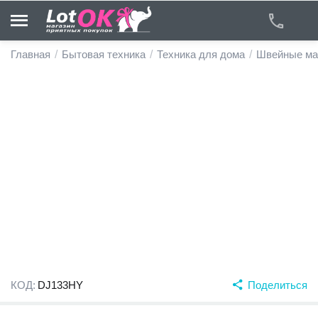
Главная
/
Бытовая техника
/
Техника для дома
/
Швейные ма
у
у
у
у
у
у
КОД:
DJ133HY
Поделиться
у