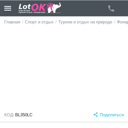
Главная
/
Спорт и отдых
/
Туризм и отдых на природе
/
Фона
у
у
у
у
у
у
КОД:
BL350LC
Поделиться
у