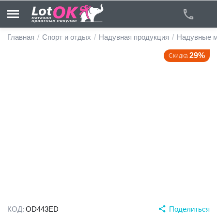
Главная
/
Спорт и отдых
/
Надувная продукция
/
Надувные 
29%
Скидка
у
у
у
у
у
у
КОД:
OD443ED
Поделиться
у