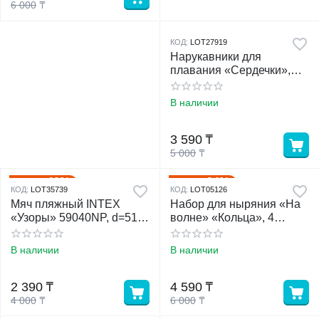
6 000
₸
КОД:
LOT27919
Нарукавники для
плавания «Сердечки»,
надувные, 18×20 см, от 3
лет, бежевые
В наличии
3 590
₸
5 000
₸
40%
24%
Скидка
Скидка
КОД:
LOT35739
КОД:
LOT05126
Мяч пляжный INTEX
Набор для ныряния «На
«Узоры» 59040NP, d=51
волне» «Кольца», 4
см, от 3 лет, МИКС
предмета, МИКС
В наличии
В наличии
2 390
₸
4 590
₸
4 000
₸
6 000
₸