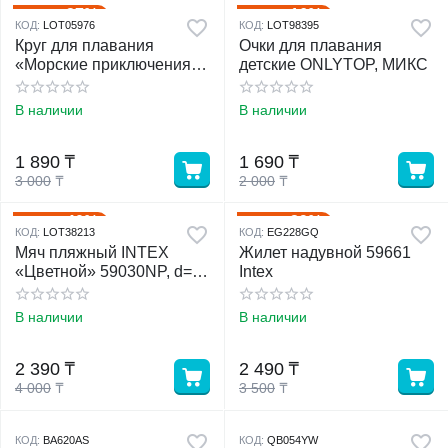
37%
16%
Скидка
Скидка
КОД:
LOT05976
КОД:
LOT98395
Круг для плавания
Очки для плавания
«Морские приключения»,
детские ONLYTOP, МИКС
надувной, d=51 см, от 3-6
лет, МИКС, 36113 Bestway
В наличии
В наличии
1 890
₸
1 690
₸
3 000
₸
2 000
₸
40%
29%
Скидка
Скидка
КОД:
LOT38213
КОД:
EG228GQ
Мяч пляжный INTEX
Жилет надувной 59661
«Цветной» 59030NP, d=61
Intex
см, от 3 лет
В наличии
В наличии
2 390
₸
2 490
₸
4 000
₸
3 500
₸
КОД:
BA620AS
КОД:
QB054YW