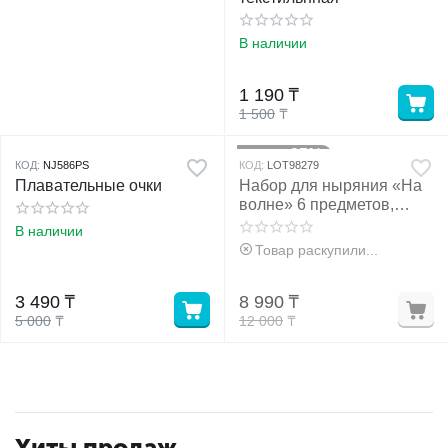
В наличии
1 190
₸
1 500
₸
25%
Скидка
КОД:
NJ586PS
КОД:
LOT98279
Плавательные очки
Набор для ныряния «На
волне» 6 предметов,
МИКС
В наличии
Товар раскупили...
3 490
₸
8 990
₸
5 000
₸
12 000
₸
Хиты продаж