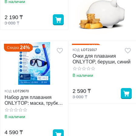
В наличии
у
2 190
₸
3 000
₸
у
14%
Скидка
24%
Скидка
КОД:
LOT21017
Очки для плавания
ONLYTOP, беруши, синий
В наличии
2 590
₸
КОД:
LOT29070
3 000
₸
Набор для плавания
ONLYTOP: маска, трубка,
синий
В наличии
4 590
₸