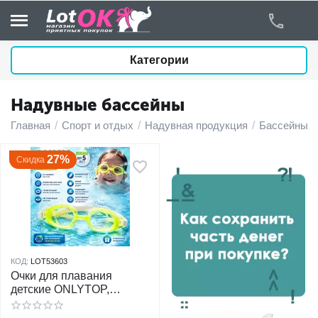
Категории
Надувные бассейны
у
Главная
/
Спорт и отдых
/
Надувная продукция
/
Бассейны
/
у
27%
Скидка
у
у
у
КОД:
LOT53603
Очки для плавания
у
детские ONLYTOP,
желтый
у