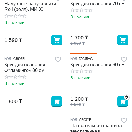
Надувные нарукавники
Круг для плавания 70 см
Roll (ролл), МИКС
В наличии
В наличии
1 700
₸
1 590
₸
1 900
₸
20%
Скидка
КОД:
YU996EL
КОД:
TA035HG
Круг для плавания
Круг для плавания 60 см
«Фламинго» 80 см
В наличии
В наличии
1 200
₸
1 800
₸
1 500
₸
КОД:
VI693YE
Плавательная шапочка
текстильнная