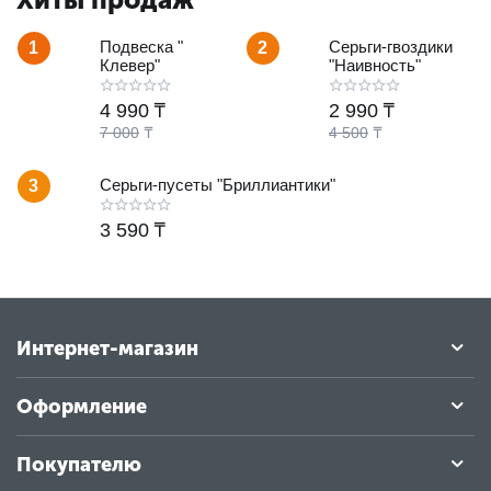
Подвеска "
Серьги-гвоздики
1
2
Клевер"
"Наивность"
4 990
₸
2 990
₸
7 000
₸
4 500
₸
Серьги-пусеты "Бриллиантики"
3
3 590
₸
Интернет-магазин
Оформление
Покупателю