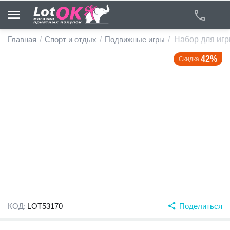
Главная
/
Спорт и отдых
/
Подвижные игры
/
Набор для игры
42%
Скидка
у
у
у
у
у
у
КОД:
LOT53170
Поделиться
у