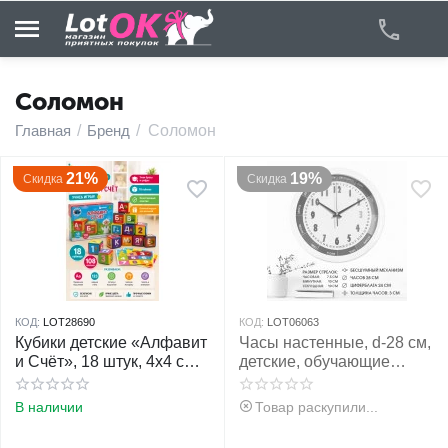
Соломон
Главная
/
Бренд
/
Соломон
у
21%
19%
Скидка
Скидка
у
у
у
КОД:
LOT28690
КОД:
LOT06063
у
Кубики детские «Алфавит
Часы настенные, d-28 см,
и Счёт», 18 штук, 4х4 см,
детские, обучающие
по методике Монтессори
"Радуга", бесшумные
у
В наличии
Товар раскупили...
у