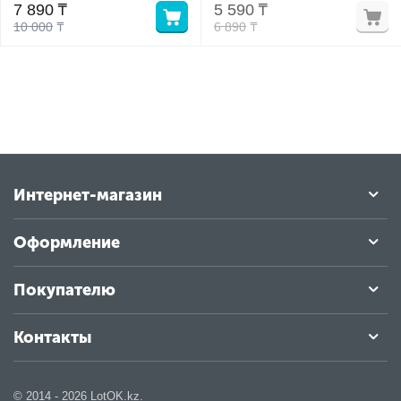
7 890
₸
5 590
₸
10 000
₸
6 890
₸
у
у
Интернет-магазин
Оформление
Покупателю
Контакты
© 2014 - 2026 LotOK.kz.