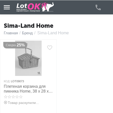
Sima-Land Home
Главная
/
Бренд
/
Sima-Land Home
у
25%
Скидка
у
у
у
КОД:
LOT09073
у
Плетеная корзина для
пикника Home, 38 х 28 х
18 см
у
Товар раскупили...
у