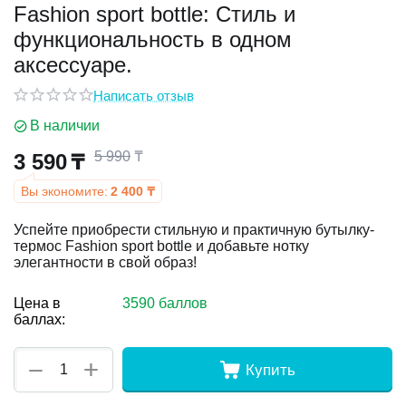
Fashion sport bottle: Стиль и
функциональность в одном
у
аксессуаре.
у
Написать отзыв
В наличии
5 990
₸
3 590
₸
Вы экономите:
2 400
₸
Успейте приобрести стильную и практичную бутылку-
термос Fashion sport bottle и добавьте нотку
элегантности в свой образ!
Цена в
3590 баллов
баллах:
+
−
Купить