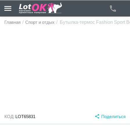
Главная
/
Спорт и отдых
/
Бутылка-термос Fashion Sport Bot
у
у
у
у
у
у
КОД:
LOT65831
Поделиться
у