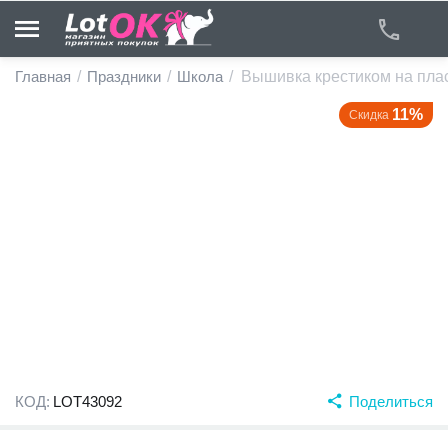
Главная
/
Праздники
/
Школа
/
Вышивка крестиком на плас
11%
Скидка
у
у
у
у
у
у
КОД:
LOT43092
Поделиться
у