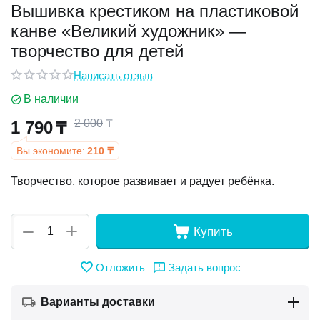
Вышивка крестиком на пластиковой
канве «Великий художник» —
у
творчество для детей
у
Написать отзыв
В наличии
2 000
₸
1 790
₸
Вы экономите:
210
₸
Творчество, которое развивает и радует ребёнка.
+
−
Купить
Отложить
Задать вопрос
Варианты доставки