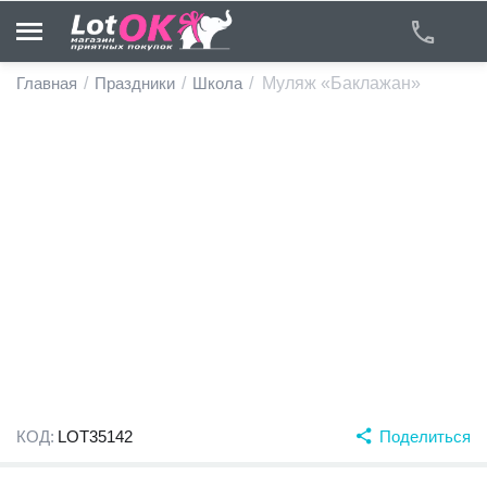
Главная
/
Праздники
/
Школа
/
Муляж «Баклажан»
у
у
у
у
у
у
КОД:
LOT35142
Поделиться
у