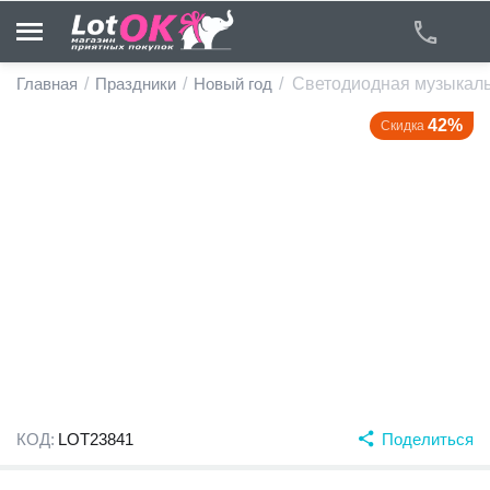
Главная
/
Праздники
/
Новый год
/
Светодиодная музыкальн
42%
Скидка
у
у
у
у
у
у
КОД:
LOT23841
Поделиться
у