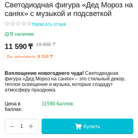
Светодиодная фигура «Дед Мороз на
санях» с музыкой и подсветкой
у
Написать отзыв
у
В наличии
19 900
₸
11 590
₸
Вы экономите:
8 310
₸
Воплощение новогоднего чуда!
Светодиодная
фигура «Дед Мороз на санях» – это стильный декор,
теплое освещение и музыка, которые создадут
атмосферу праздника.
Цена в
11590 баллов
баллах:
+
−
Купить