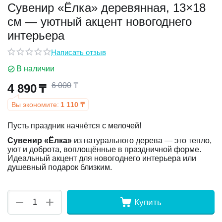
Сувенир «Ёлка» деревянная, 13×18
см — уютный акцент новогоднего
у
интерьера
у
Написать отзыв
В наличии
6 000
₸
4 890
₸
Вы экономите:
1 110
₸
Пусть праздник начнётся с мелочей!
Сувенир «Ёлка»
из натурального дерева — это тепло,
уют и доброта, воплощённые в праздничной форме.
Идеальный акцент для новогоднего интерьера или
душевный подарок близким.
+
−
Купить