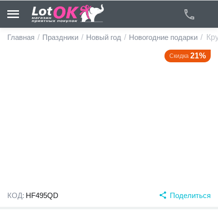
Главная
/
Праздники
/
Новый год
/
Новогодние подарки
/
Кр
21%
Скидка
у
у
у
у
у
у
КОД:
HF495QD
Поделиться
у