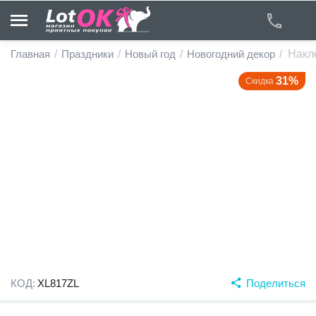
Главная
/
Праздники
/
Новый год
/
Новогодний декор
/
Накл
31%
Скидка
у
у
у
у
у
у
КОД:
XL817ZL
Поделиться
у