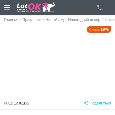
Главная
/
Праздники
/
Новый год
/
Новогодний декор
/
Елоч
19%
Скидка
у
у
у
у
у
у
КОД:
LV362BS
Поделиться
у