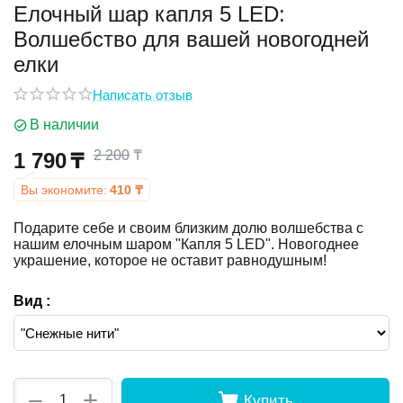
Елочный шар капля 5 LED:
Волшебство для вашей новогодней
у
елки
у
Написать отзыв
В наличии
2 200
₸
1 790
₸
Вы экономите:
410
₸
Подарите себе и своим близким долю волшебства с
нашим елочным шаром "Капля 5 LED". Новогоднее
украшение, которое не оставит равнодушным!
Вид :
+
−
Купить