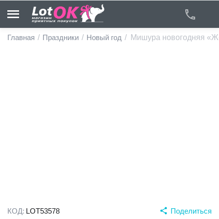
Главная
/
Праздники
/
Новый год
/
Мишура новогодняя «Жем
у
у
у
у
у
у
КОД:
LOT53578
Поделиться
у