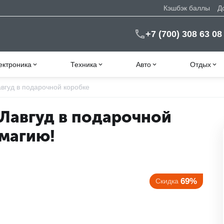
Кэшбэк баллы
Д
+7 (700) 308 63 08
ектроника
Техника
Авто
Отдых
вгуд в подарочной коробке
Лавгуд в подарочной
 магию!
69%
Скидка