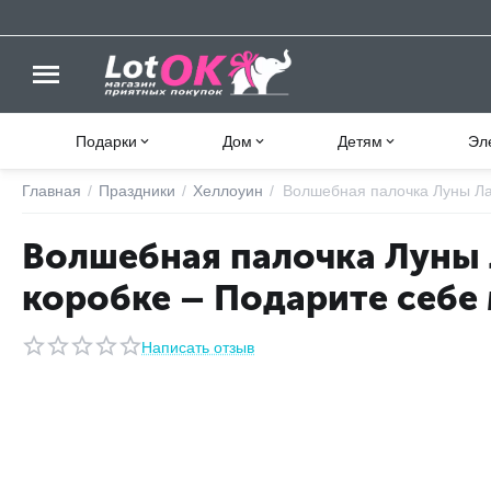
Подарки
Дом
Детям
Эл
Главная
/
Праздники
/
Хеллоуин
/
Волшебная палочка Луны Ла
Волшебная палочка Луны 
коробке – Подарите себе
Написать отзыв