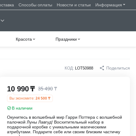
оставка
Способы оплаты
Новости и статьи
Информация
Красота
Праздники
Поделиться
КОД:
LOT50988
10 990
₸
35 490
₸
Вы экономите:
24 500
₸
В наличии
Окунитесь в волшебный мир Гарри Поттера с волшебной
палочкой Луны Лавгуд! Восхитительный набор в
подарочной коробке с уникальными магическими
атрибутами. Подарите себе или своим близким частичку