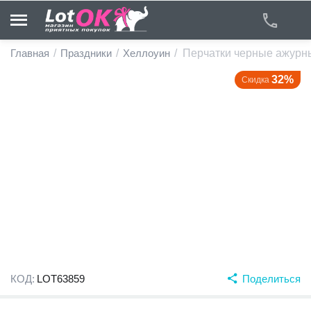
Главная
/
Праздники
/
Хеллоуин
/
Перчатки черные ажурн
32%
Скидка
у
у
у
у
у
у
КОД:
LOT63859
Поделиться
у