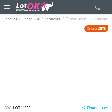
Главная
/
Праздники
/
Хеллоуин
/
Перчатки белые ажурны
20%
Скидка
у
у
у
у
у
у
КОД:
LOT44992
Поделиться
у