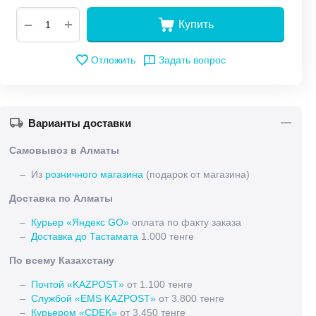
+
−
Купить
Отложить
Задать вопрос
Варианты доставки
Самовывоз в Алматы
– Из
розничного магазина
(подарок от магазина)
Доставка по Алматы
–
Курьер «Яндекс GO»
оплата по факту заказа
–
Доставка до Тастамата
1.000 тенге
По всему Казахстану
–
Почтой «KAZPOST»
от 1.100 тенге
–
Службой «EMS KAZPOST»
от 3.800 тенге
–
Курьером «CDEK»
от 3.450 тенге