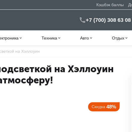
Кэшбэк баллы
Д
+7 (700) 308 63 08
ектроника
Техника
Авто
Отдых
светкой на Хэллоуин
подсветкой на Хэллоуин
атмосферу!
48%
Скидка