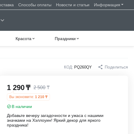
оставка
Способы оплаты
Новости и статьи
Информация
Красота
Праздники
Поделиться
КОД:
PQ260QY
1 290
₸
2 500
₸
Вы экономите:
1 210
₸
В наличии
Добавьте вечеру загадочности и ужаса с нашими
значками на Хэллоуин! Яркий декор для яркого
праздника!