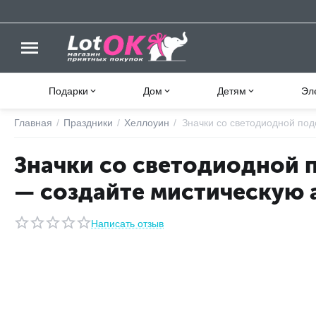
Подарки
Дом
Детям
Эл
Главная
/
Праздники
/
Хеллоуин
/
Значки со светодиодной под
Значки со светодиодной 
— создайте мистическую 
Написать отзыв