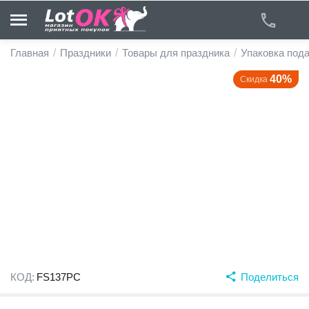
Главная
/
Праздники
/
Товары для праздника
/
Упаковка под
40%
Скидка
у
у
у
у
у
у
КОД:
FS137PC
Поделиться
у