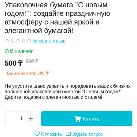
Упаковочная бумага "С новым
годом!": создайте праздничную
у
атмосферу с нашей яркой и
у
элегантной бумагой!
Написать отзыв
В наличии
800
₸
500
₸
Вы экономите:
300
₸
Не упустите шанс удивить и порадовать ваших близких
волшебной упаковочной бумагой "С новым годом!".
Дарите подарки с элегантностью и стилем!
+
−
Купить
Отложить
Задать вопрос