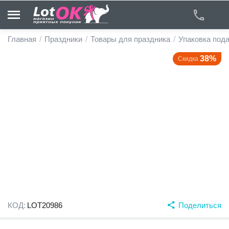
Главная
/
Праздники
/
Товары для праздника
/
Упаковка под
38%
Скидка
у
у
у
у
у
у
КОД:
LOT20986
Поделиться
у