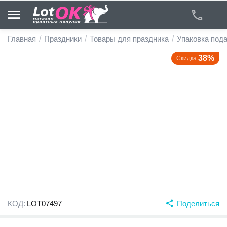
Главная
/
Праздники
/
Товары для праздника
/
Упаковка под
38%
Скидка
у
у
у
у
у
у
КОД:
LOT07497
Поделиться
у