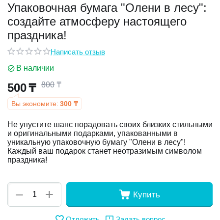
Упаковочная бумага "Олени в лесу":
создайте атмосферу настоящего
у
праздника!
у
Написать отзыв
В наличии
800
₸
500
₸
Вы экономите:
300
₸
Не упустите шанс порадовать своих близких стильными
и оригинальными подарками, упакованными в
уникальную упаковочную бумагу "Олени в лесу"!
Каждый ваш подарок станет неотразимым символом
праздника!
+
−
Купить
Отложить
Задать вопрос