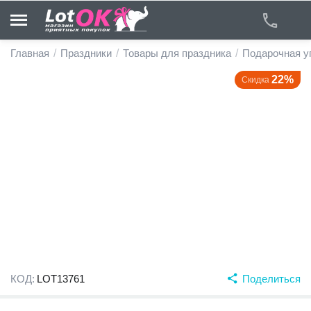
Главная
/
Праздники
/
Товары для праздника
/
Подарочная у
22%
Скидка
у
у
у
у
у
у
КОД:
LOT13761
Поделиться
у