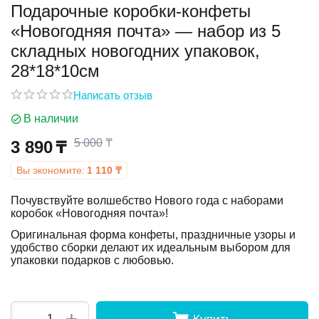
Подарочные коробки-конфеты
«Новогодняя почта» — набор из 5
у
складных новогодних упаковок,
у
28*18*10см
Написать отзыв
В наличии
5 000
₸
3 890
₸
Вы экономите:
1 110
₸
Почувствуйте волшебство Нового года с наборами
коробок «Новогодняя почта»!
Оригинальная форма конфеты, праздничные узоры и
удобство сборки делают их идеальным выбором для
упаковки подарков с любовью.
+