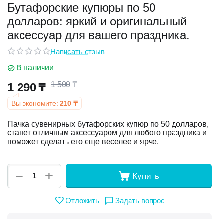
Бутафорские купюры по 50
долларов: яркий и оригинальный
у
аксессуар для вашего праздника.
у
Написать отзыв
В наличии
1 500
₸
1 290
₸
Вы экономите:
210
₸
Пачка сувенирных бутафорских купюр по 50 долларов,
станет отличным аксессуаром для любого праздника и
поможет сделать его еще веселее и ярче.
+
−
Купить
Отложить
Задать вопрос