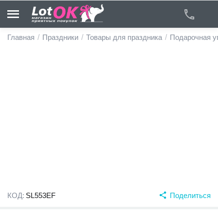
Главная
/
Праздники
/
Товары для праздника
/
Подарочная у
у
у
у
у
у
у
КОД:
SL553EF
Поделиться
у