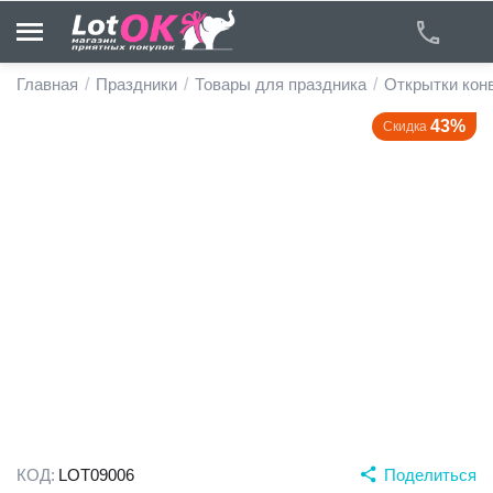
Главная
/
Праздники
/
Товары для праздника
/
Открытки кон
43%
Скидка
у
у
у
у
у
у
КОД:
LOT09006
Поделиться
у