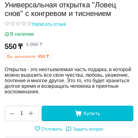
Универсальная открытка "Ловец
снов" с конгревом и тиснением
у
Написать отзыв
у
В наличии
1 000
₸
550
₸
Вы экономите:
450
₸
Открытка - это неотъемлемая часть подарка, в которой
можно выразить все свои чувства, любовь, уважение,
почтение и многое другое. Это то, что будет храниться
долгое время и возвращать человека в приятные
воспоминания.
+
−
Купить
Отложить
Задать вопрос