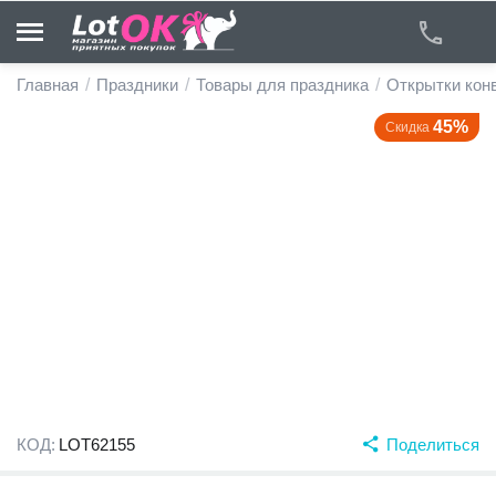
Главная
/
Праздники
/
Товары для праздника
/
Открытки кон
45%
Скидка
у
у
у
у
у
у
КОД:
LOT62155
Поделиться
у