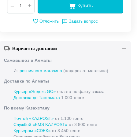
+
−
Купить
Отложить
Задать вопрос
Варианты доставки
Самовывоз в Алматы
– Из
розничного магазина
(подарок от магазина)
Доставка по Алматы
–
Курьер «Яндекс GO»
оплата по факту заказа
–
Доставка до Тастамата
1.000 тенге
По всему Казахстану
–
Почтой «KAZPOST»
от 1.100 тенге
–
Службой «EMS KAZPOST»
от 3.800 тенге
–
Курьером «CDEK»
от 3.450 тенге
– Отправка автобусом в Ваш город