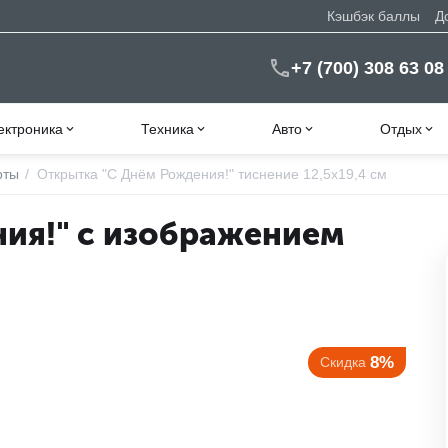
Кэшбэк баллы
Д
+7 (700) 308 63 08
ектроника
Техника
Авто
Отдых
рты
/
Открытка "С Днём Рождения!" тиснение 12,5х19,4 см
ия!" с изображением
8%
Скидка