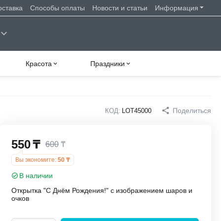
оставка
Способы оплаты
Новости и статьи
Информация
Красота
Праздники
Поделиться
КОД:
LOT45000
550
₸
600
₸
Вы экономите:
50
₸
В наличии
Открытка "С Днём Рождения!" с изображением шаров и
очков