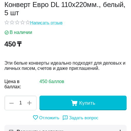
Конверт Евро DL 110x220мм., белый,
5 шт
у
Написать отзыв
у
В наличии
450
₸
Эти белые конверты идеально подходят для деловых и
личных писем, счетов и даже приглашений.
Цена в
450 баллов
баллах:
+
−
Купить
Отложить
Задать вопрос