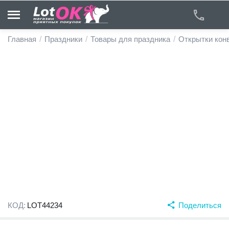
Главная
/
Праздники
/
Товары для праздника
/
Открытки кон
у
у
у
у
у
у
КОД:
LOT44234
Поделиться
у