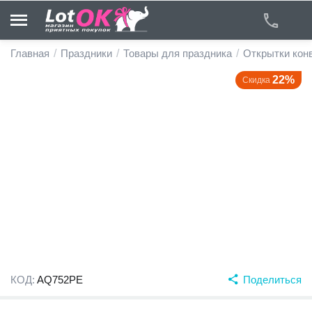
Главная
/
Праздники
/
Товары для праздника
/
Открытки кон
22%
Скидка
у
у
у
у
у
у
КОД:
AQ752PE
Поделиться
у