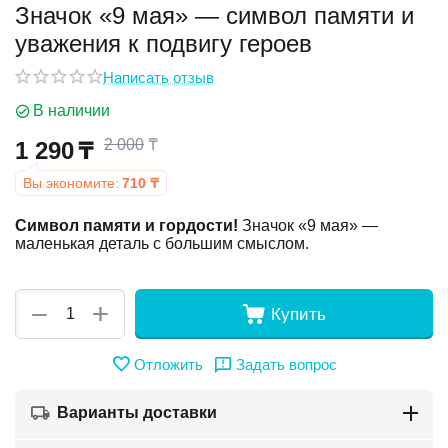
Значок «9 мая» — символ памяти и
уважения к подвигу героев
у
Написать отзыв
у
В наличии
2 000
₸
1 290
₸
Вы экономите:
710
₸
Символ памяти и гордости!
Значок «9 мая» —
маленькая деталь с большим смыслом.
+
−
Купить
Отложить
Задать вопрос
Варианты доставки