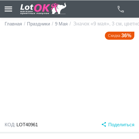
Главная
/
Праздники
/
9 Мая
/
Значок «9 мая», 3 см, цветн
36%
Скидка
у
у
у
у
у
у
КОД:
LOT40961
Поделиться
у