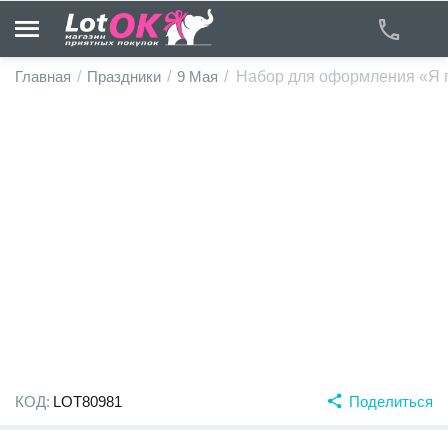
Главная
/
Праздники
/
9 Мая
/
Набор для оформления «Я по
у
у
у
у
у
у
КОД:
LOT80981
Поделиться
у