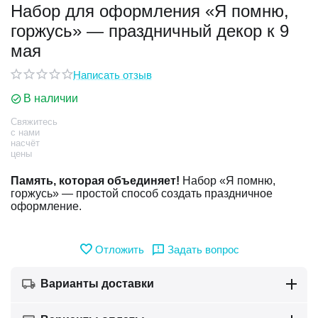
Набор для оформления «Я помню,
горжусь» — праздничный декор к 9
у
мая
у
Написать отзыв
В наличии
Свяжитесь
с нами
насчёт
цены
Память, которая объединяет!
Набор «Я помню,
горжусь» — простой способ создать праздничное
оформление.
Отложить
Задать вопрос
Варианты доставки