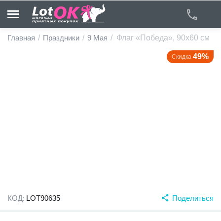
Главная
/
Праздники
/
9 Мая
/
Флаг «Победа», 90х60 см
49%
Скидка
у
у
у
у
у
у
КОД:
LOT90635
Поделиться
у