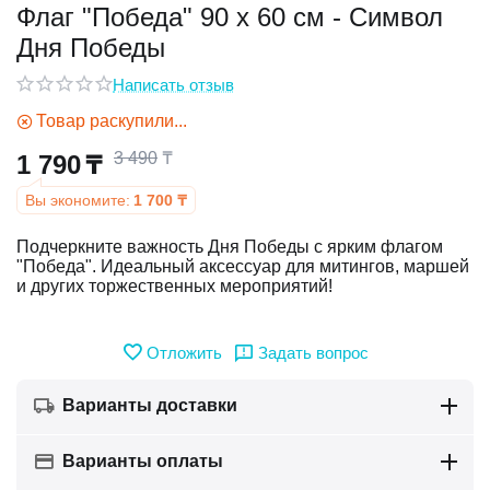
Флаг "Победа" 90 х 60 см - Символ
Дня Победы
у
Написать отзыв
у
Товар раскупили...
3 490
₸
1 790
₸
Вы экономите:
1 700
₸
Подчеркните важность Дня Победы с ярким флагом
"Победа". Идеальный аксессуар для митингов, маршей
и других торжественных мероприятий!
Отложить
Задать вопрос
Варианты доставки
Варианты оплаты