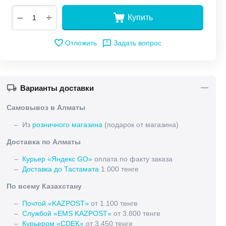
+
−
Купить
Отложить
Задать вопрос
Варианты доставки
Самовывоз в Алматы
– Из
розничного магазина
(подарок от магазина)
Доставка по Алматы
–
Курьер «Яндекс GO»
оплата по факту заказа
–
Доставка до Тастамата
1.000 тенге
По всему Казахстану
–
Почтой «KAZPOST»
от 1.100 тенге
–
Службой «EMS KAZPOST»
от 3.800 тенге
–
Курьером «CDEK»
от 3.450 тенге