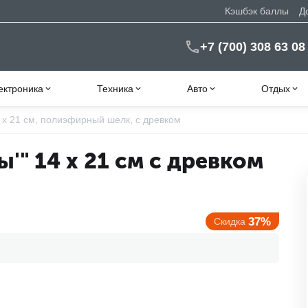
Кэшбэк баллы
Д
+7 (700) 308 63 08
ектроника
Техника
Авто
Отдых
 х 21 см, полиэфирный шелк, с древком
'" 14 х 21 см с древком
37%
Скидка