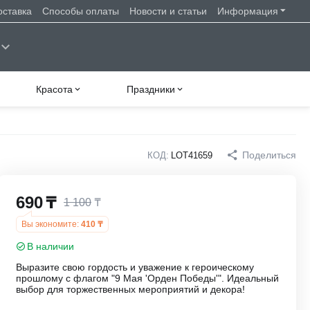
оставка
Способы оплаты
Новости и статьи
Информация
Красота
Праздники
Поделиться
КОД:
LOT41659
690
₸
1 100
₸
Вы экономите:
410
₸
В наличии
Выразите свою гордость и уважение к героическому
прошлому с флагом "9 Мая 'Орден Победы'". Идеальный
выбор для торжественных мероприятий и декора!