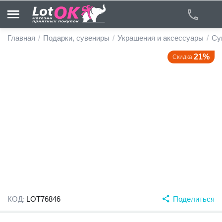
Главная
/
Подарки, сувениры
/
Украшения и аксессуары
/
Су
21%
Скидка
у
у
у
у
у
у
КОД:
LOT76846
Поделиться
у