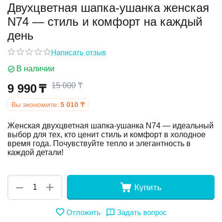
Двухцветная шапка-ушанка женская
N74 — стиль и комфорт на каждый
у
день
у
Написать отзыв
В наличии
15 000
₸
9 990
₸
Вы экономите:
5 010
₸
Женская двухцветная шапка-ушанка N74 — идеальный
выбор для тех, кто ценит стиль и комфорт в холодное
время года. Почувствуйте тепло и элегантность в
каждой детали!
+
−
Купить
Отложить
Задать вопрос