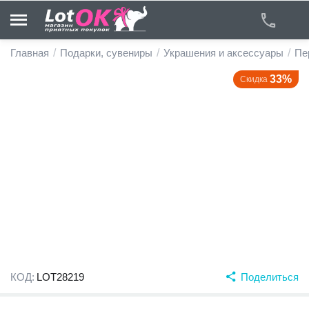
Главная
/
Подарки, сувениры
/
Украшения и аксессуары
/
Пе
33%
Скидка
у
у
у
у
у
у
КОД:
LOT28219
Поделиться
у