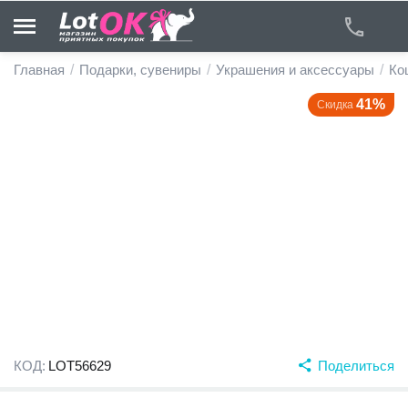
Главная
/
Подарки, сувениры
/
Украшения и аксессуары
/
Ко
41%
Скидка
у
у
у
у
у
у
КОД:
LOT56629
Поделиться
у