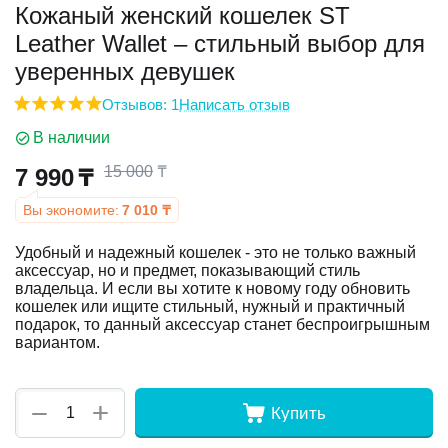
Кожаный женский кошелек ST
Leather Wallet – стильный выбор для
у
уверенных девушек
у
Отзывов: 1
Написать отзыв
В наличии
15 000
₸
7 990
₸
Вы экономите:
7 010
₸
Удобный и надежный кошелек - это не только важный
аксессуар, но и предмет, показывающий стиль
владельца. И если вы хотите к новому году обновить
кошелек или ищите стильный, нужный и практичный
подарок, то данный аксессуар станет беспроигрышным
вариантом.
+
−
Купить