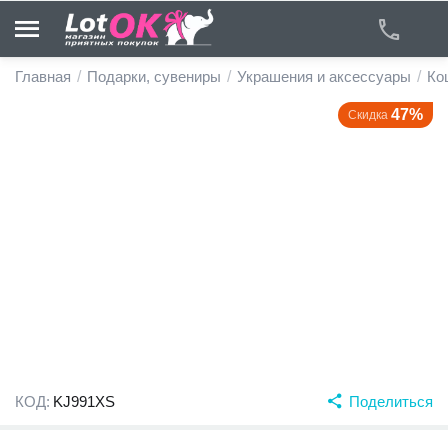
Главная
/
Подарки, сувениры
/
Украшения и аксессуары
/
Ко
47%
Скидка
у
у
у
у
у
у
КОД:
KJ991XS
Поделиться
у