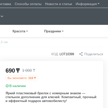
оставка
Способы оплаты
Новости и статьи
Информация
Красота
Праздники
,3 см
Поделиться
КОД:
LOT10399
690
₸
1 000
₸
Вы экономите:
310
₸
В наличии
Яркий пластиковый брелок с номерным знаком —
стильное дополнение для ключей. Компактный, прочный
и эффектный подарок автомобилисту!