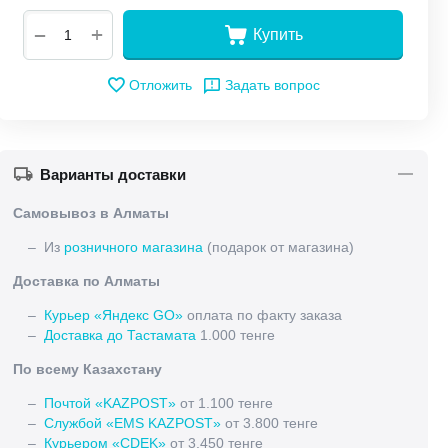
+
−
Купить
Отложить
Задать вопрос
Варианты доставки
Самовывоз в Алматы
– Из
розничного магазина
(подарок от магазина)
Доставка по Алматы
–
Курьер «Яндекс GO»
оплата по факту заказа
–
Доставка до Тастамата
1.000 тенге
По всему Казахстану
–
Почтой «KAZPOST»
от 1.100 тенге
–
Службой «EMS KAZPOST»
от 3.800 тенге
–
Курьером «CDEK»
от 3.450 тенге