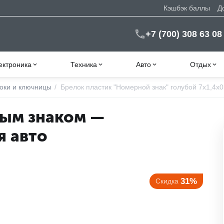
Кэшбэк баллы
Д
+7 (700) 308 63 08
ектроника
Техника
Авто
Отдых
оки и ключницы
/
Брелок пластик "Номерной знак" голубой 7х1,4х0
ным знаком —
я авто
31%
Скидка