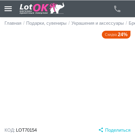
Главная
/
Подарки, сувениры
/
Украшения и аксессуары
/
Бр
24%
Скидка
у
у
у
у
у
у
КОД:
LOT70154
Поделиться
у