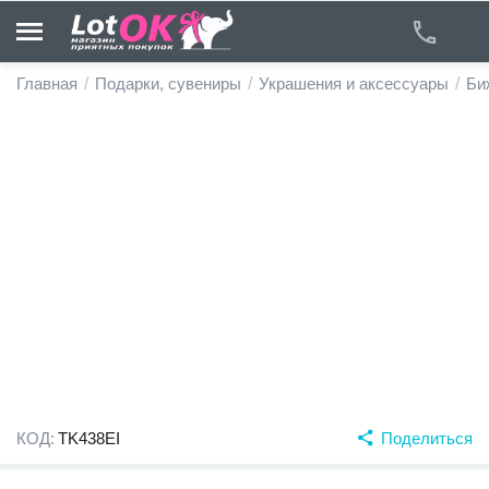
Главная
/
Подарки, сувениры
/
Украшения и аксессуары
/
Би
у
у
у
у
у
у
КОД:
TK438EI
Поделиться
у