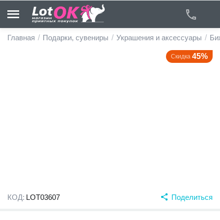
Главная
/
Подарки, сувениры
/
Украшения и аксессуары
/
Би
45%
Скидка
у
у
у
у
у
у
КОД:
LOT03607
Поделиться
у