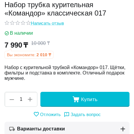
Набор трубка курительная
«Командор» классическая 017
у
Написать отзыв
у
В наличии
10 000
₸
7 990
₸
Вы экономите:
2 010
₸
Набор с курительной трубкой «Командор» 017. Щётки,
фильтры и подставка в комплекте. Отличный подарок
мужчине.
+
−
Купить
Отложить
Задать вопрос
Варианты доставки