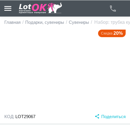
Главная
/
Подарки, сувениры
/
Сувениры
/
Набор: трубка к
20%
Скидка
у
у
у
у
у
у
КОД:
LOT29067
Поделиться
у