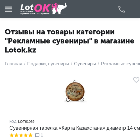
Отзывы на товары категории
"Рекламные сувениры" в магазине
Lotok.kz
у
у
Главная
/
Подарки, сувениры
/
Сувениры
/
Рекламные сувен
у
у
у
у
КОД:
LOT61069
Сувенирная тарелка «Карта Казахстана» диаметр 14 см
1
у