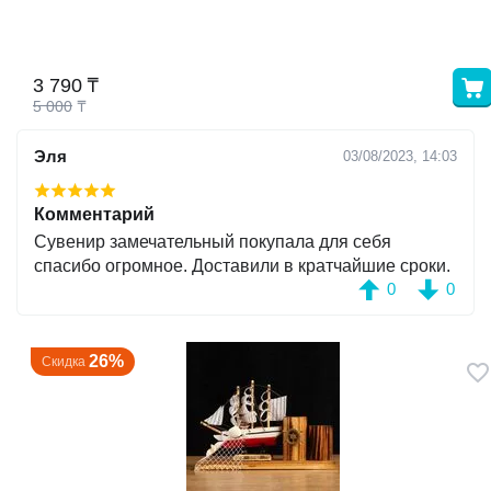
у
3 790
₸
у
5 000
₸
Эля
03/08/2023, 14:03
Комментарий
Сувенир замечательный покупала для себя
спасибо огромное. Доставили в кратчайшие сроки.
0
0
26%
Скидка