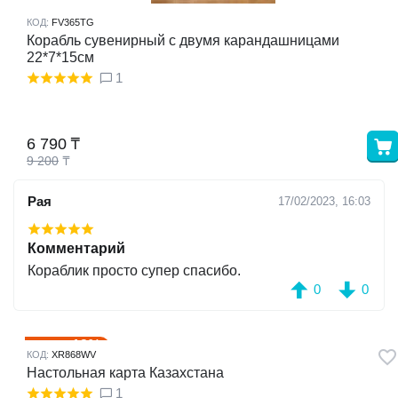
КОД:
FV365TG
Корабль сувенирный с двумя карандашницами
22*7*15см
1
6 790
₸
9 200
₸
Рая
17/02/2023, 16:03
Комментарий
Кораблик просто супер спасибо.
0
0
13%
Скидка
КОД:
XR868WV
Настольная карта Казахстана
1