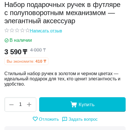
Набор подарочных ручек в футляре
с полуповоротным механизмом —
у
элегантный аксессуар
у
Написать отзыв
В наличии
4 000
₸
3 590
₸
Вы экономите:
410
₸
Стильный набор ручек в золотом и черном цветах —
идеальный подарок для тех, кто ценит элегантность и
удобство.
+
−
Купить
Отложить
Задать вопрос