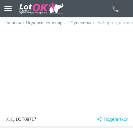
Главная
/
Подарки, сувениры
/
Сувениры
/
Набор подарочн
у
у
у
у
у
у
КОД:
LOT08717
Поделиться
у