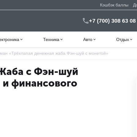
Кэшбэк баллы
Д
+7 (700) 308 63 08
ектроника
Техника
Авто
Отдых
ман «Трёхлапая денежная жаба Фэн-шуй с монетой»
Жаба с Фэн-шуй
 и финансового