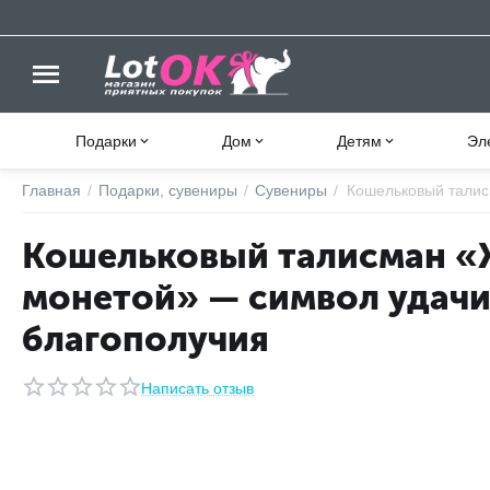
Подарки
Дом
Детям
Эл
Главная
/
Подарки, сувениры
/
Сувениры
/
Кошельковый талис
Кошельковый талисман «
монетой» — символ удачи
благополучия
Написать отзыв