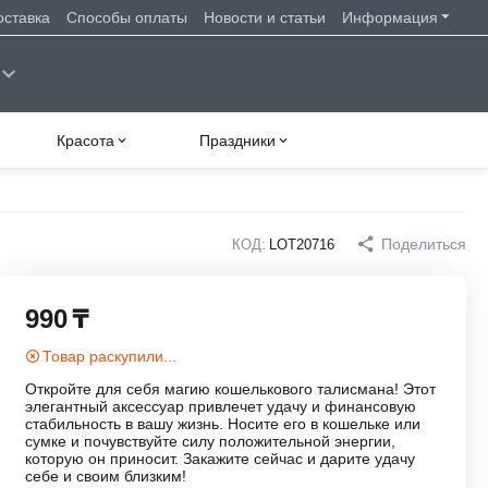
оставка
Способы оплаты
Новости и статьи
Информация
Красота
Праздники
Поделиться
КОД:
LOT20716
990
₸
Товар раскупили...
Откройте для себя магию кошелькового талисмана! Этот
элегантный аксессуар привлечет удачу и финансовую
стабильность в вашу жизнь. Носите его в кошельке или
сумке и почувствуйте силу положительной энергии,
которую он приносит. Закажите сейчас и дарите удачу
себе и своим близким!