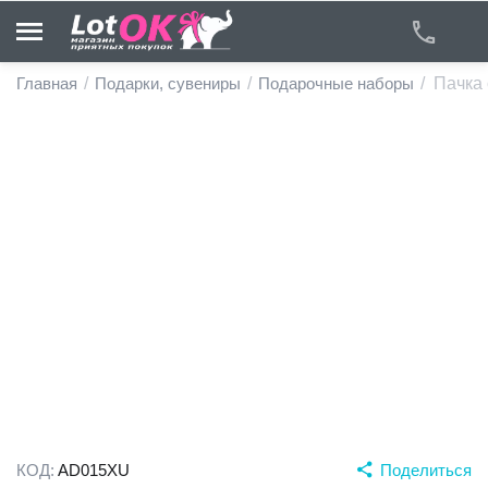
Главная
/
Подарки, сувениры
/
Подарочные наборы
/
Пачка
у
у
у
у
у
у
КОД:
AD015XU
Поделиться
у