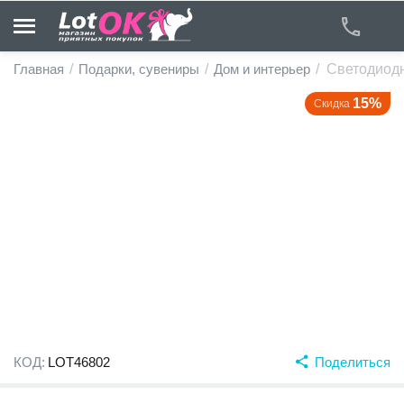
Главная
/
Подарки, сувениры
/
Дом и интерьер
/
Светодиодн
15%
Скидка
у
у
у
у
у
у
КОД:
LOT46802
Поделиться
у