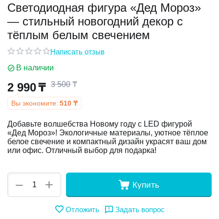
Светодиодная фигура «Дед Мороз»
— стильный новогодний декор с
у
тёплым белым свечением
у
Написать отзыв
В наличии
3 500
₸
2 990
₸
Вы экономите:
510
₸
Добавьте волшебства Новому году с LED фигурой
«Дед Мороз»! Экологичные материалы, уютное тёплое
белое свечение и компактный дизайн украсят ваш дом
или офис. Отличный выбор для подарка!
+
−
Купить
Отложить
Задать вопрос