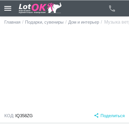
Главная
/
Подарки, сувениры
/
Дом и интерьер
/
Музыка вет
у
у
у
у
у
у
КОД:
IQ358ZG
Поделиться
у