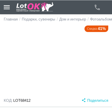
Главная
/
Подарки, сувениры
/
Дом и интерьер
/
Фотоальбом
41%
Скидка
у
у
у
у
у
у
КОД:
LOT68412
Поделиться
у