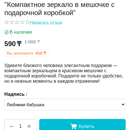
"Компактное зеркало в мешочке с
подарочной коробкой"
у
Написать отзыв
у
В наличии
1 000
₸
590
₸
Вы экономите:
410
₸
Удивите близкого человека элегантным подарком —
компактным зеркальцем в красивом мешочке с
подарочной коробочкой. Подарите не только удобство,
но и нежные моменты в каждом отражении!
Надпись :
+
−
Купить